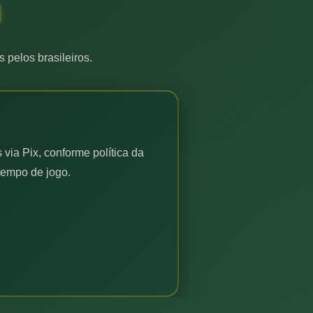
l
pelos brasileiros.
ia Pix, conforme política da
tempo de jogo.