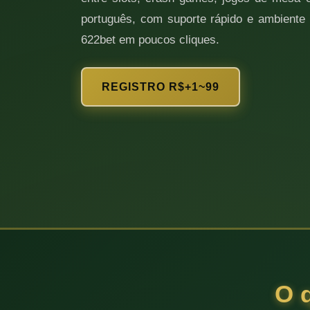
português, com suporte rápido e ambiente
622bet em poucos cliques.
REGISTRO R$+1~99
O 