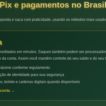
Pix e pagamentos no Brasi
posita e saca com praticidade, usando os métodos mais usados 
a
creditados em minutos. Saques também podem ser processados v
ão da conta. Assim você mantém controle do seu saldo e do seu 
máximo conforme regulamento
ção de identidade para sua segurança
o, boleto e carteiras digitais quando disponíveis
 conta →