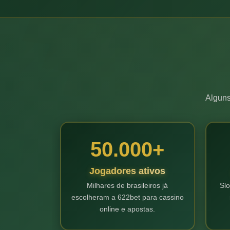
Alguns
50.000+
Jogadores ativos
Milhares de brasileiros já
Slo
escolheram a 622bet para cassino
online e apostas.