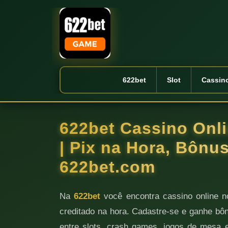
622bet
Slot
Cassin
622bet Cassino Onli
| Pix na Hora, Bônu
622bet.com
Na
622bet
você encontra cassino online n
creditado na hora. Cadastre-se e ganhe bô
entre slots, crash games, jogos de mesa 