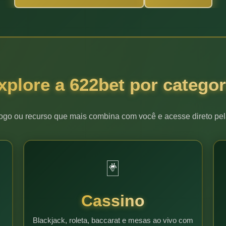
xplore a 622bet por categor
jogo ou recurso que mais combina com você e acesse direto pe
🃏
Cassino
Blackjack, roleta, baccarat e mesas ao vivo com