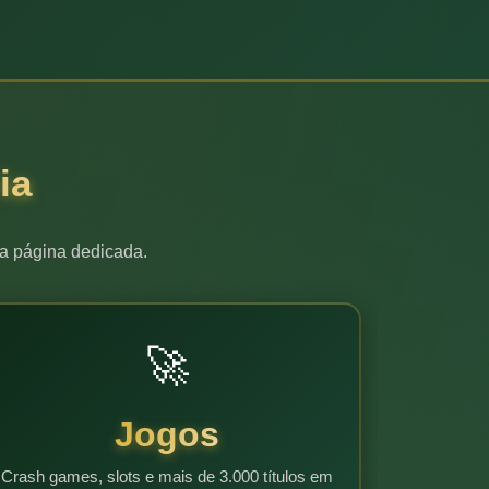
ia
la página dedicada.
🚀
Jogos
Crash games, slots e mais de 3.000 títulos em