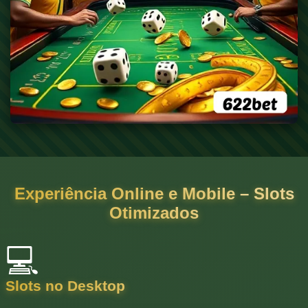
Experiência Online e Mobile – Slots
Otimizados
💻
Slots no Desktop