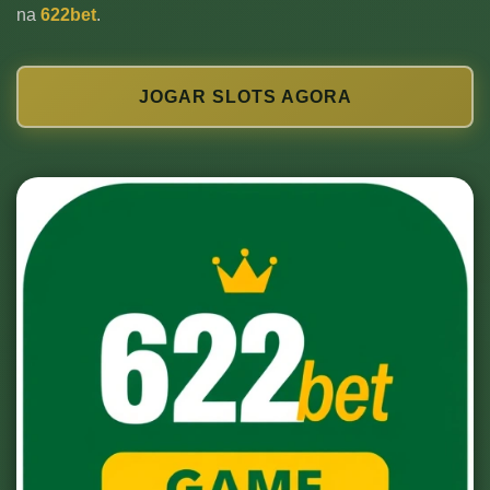
na
622bet
.
JOGAR SLOTS AGORA