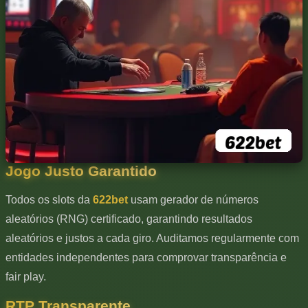
Jogo Justo Garantido
Todos os slots da
622bet
usam gerador de números
aleatórios (RNG) certificado, garantindo resultados
aleatórios e justos a cada giro. Auditamos regularmente com
entidades independentes para comprovar transparência e
fair play.
RTP Transparente