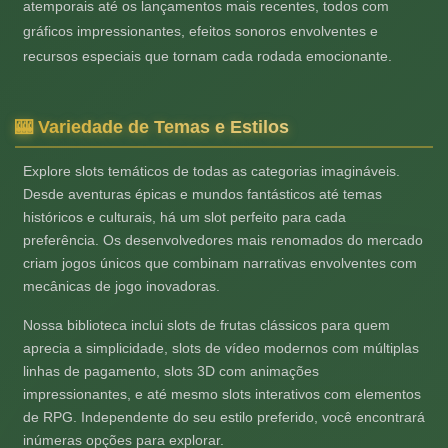
atemporais até os lançamentos mais recentes, todos com
gráficos impressionantes, efeitos sonoros envolventes e
recursos especiais que tornam cada rodada emocionante.
🎰 Variedade de Temas e Estilos
Explore slots temáticos de todas as categorias imagináveis.
Desde aventuras épicas e mundos fantásticos até temas
históricos e culturais, há um slot perfeito para cada
preferência. Os desenvolvedores mais renomados do mercado
criam jogos únicos que combinam narrativas envolventes com
mecânicas de jogo inovadoras.
Nossa biblioteca inclui slots de frutas clássicos para quem
aprecia a simplicidade, slots de vídeo modernos com múltiplas
linhas de pagamento, slots 3D com animações
impressionantes, e até mesmo slots interativos com elementos
de RPG. Independente do seu estilo preferido, você encontrará
inúmeras opções para explorar.