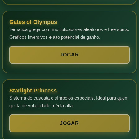
Gates of Olympus
Temática grega com multiplicadores aleatórios e free spins.
Gráficos imersivos e alto potencial de ganho.
JOGAR
Starlight Princess
Sistema de cascata e símbolos especiais. Ideal para quem
gosta de volatilidade média-alta.
JOGAR