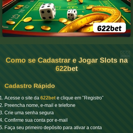
Como se Cadastrar e Jogar Slots na
622bet
Cadastro Rápido
Acesse o site da
622bet
e clique em "Registro"
Preencha nome, e-mail e telefone
Crie uma senha segura
Confirme sua conta por e-mail
Faça seu primeiro depósito para ativar a conta