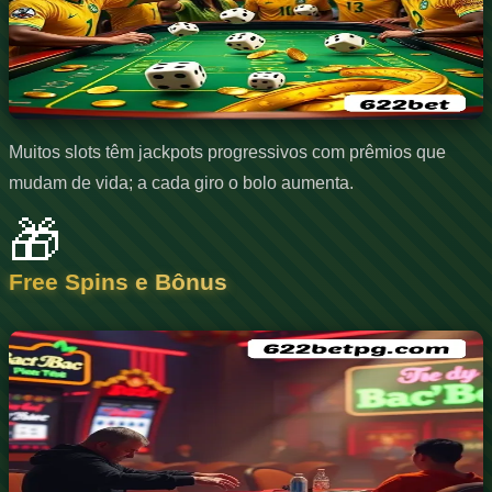
Muitos slots têm jackpots progressivos com prêmios que
mudam de vida; a cada giro o bolo aumenta.
🎁
Free Spins e Bônus