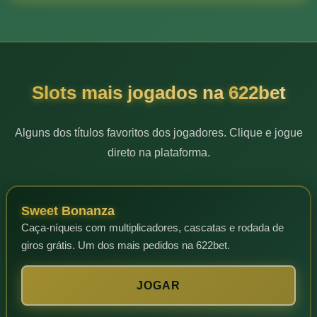
Slots mais jogados na
622bet
Alguns dos títulos favoritos dos jogadores. Clique e jogue
direto na plataforma.
Sweet Bonanza
Caça-níqueis com multiplicadores, cascatas e rodada de
giros grátis. Um dos mais pedidos na 622bet.
JOGAR