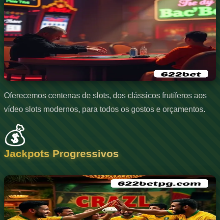
Oferecemos centenas de slots, dos clássicos frutíferos aos
vídeo slots modernos, para todos os gostos e orçamentos.
💰
Jackpots Progressivos