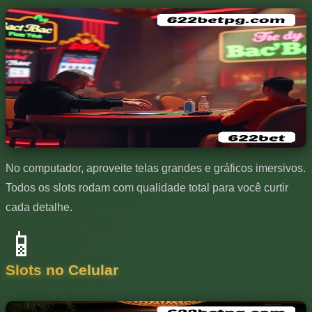
No computador, aproveite telas grandes e gráficos imersivos.
Todos os slots rodam com qualidade total para você curtir
cada detalhe.
📱
Slots no Celular